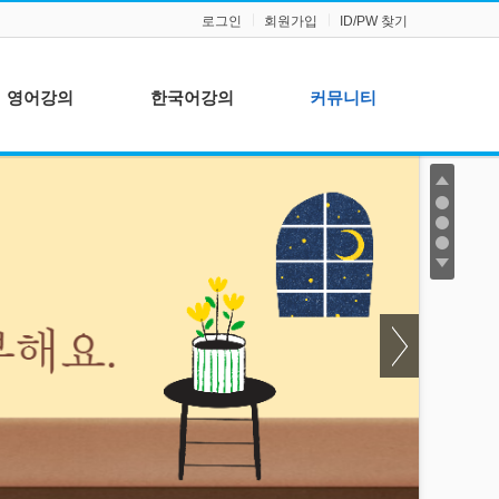
로그인
회원가입
ID/PW 찾기
영어강의
한국어강의
커뮤니티
BABY BAR
BABY BAR
공지사항
W SCHOOL 1ST
공증 자격증
게시판
LAW SCHOOL
JSD
2ND
법무사(LDA) 자격
LAW SCHOOL
증
3RD
EXPERT WITNESS
LAW SCHOOL
4TH