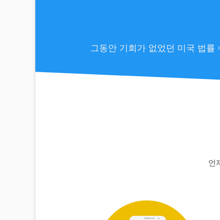
Date 26-08-07, 06:48
By LatiaNewland477
/
공지사항
Answers About New Electrical W
/
Date 26-08-07, 06:44
By MaybelleAtd39844986
/
그동안 기회가 없었던 미국 법률 
언