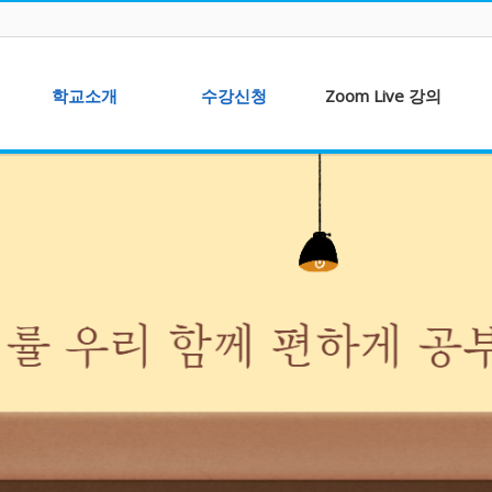
학교소개
수강신청
Zoom Live 강의
총장 인사말
수강안내
ZOOM 강의 보기
학교위치
과목 안내
LA
본교의 교육과정
온라인 원서접수
샘플강의