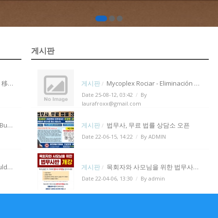
게시판
的新选择
게시판
Mycoplex Rociar - Eliminación de hongos - Mycoplex Rociar Precio en Panama 2025
/
Date 25-08-12, 03:42
By
/
laurafroxx@gmail.com
Great!
게시판
법무사, 무료 법률 상담소 오픈
/
Date 22-06-15, 14:22
By ADMIN
/
 Exchange
게시판
목회자와 사모님을 위한 법무사반 개강(기사)
/
Date 22-04-06, 13:30
By admin
/
mills
게시판
하워드리 총장 칼럼 - 35년만의 대사면과 법무사의 역할
/