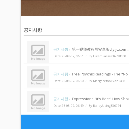
공지사항
공지사항
第一视频教程网安卓版diyijc.com：移动端学习资源获取与在线教育体验
/
Date 26-08-07, 06:51
By HiramSasser36398000
/
공지사항
Free Psychic Readings - The "No Bull" Truth On Why Free Psychics Are Not 
/
Date 26-08-07, 06:50
By MargaretaMixon5418
/
공지사항
Expressions "it's Best" How Should It Be Secondhand? English Language Oral Communication Learners Good Deal
/
Date 26-08-07, 06:49
By BaileyUsing336974
/
공지사항
Lose Weight With Treadmills Fitness Equipment - Being Employed To Using Tread
/