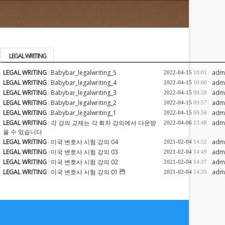
LEGAL WRITING
LEGAL WRITING
Babybar_legalwriting_5
adm
2022-04-15
10:01
LEGAL WRITING
Babybar_legalwriting_4
adm
2022-04-15
10:00
LEGAL WRITING
Babybar_legalwriting_3
adm
2022-04-15
09:59
LEGAL WRITING
Babybar_legalwriting_2
adm
2022-04-15
09:57
LEGAL WRITING
Babybar_legalwriting_1
adm
2022-04-15
09:56
LEGAL WRITING
각 강의 교제는 각 회차 강의에서 다운받
adm
2022-04-06
13:48
을 수 있습니다
LEGAL WRITING
미국 변호사 시험 강의 04
adm
2021-02-04
14:52
LEGAL WRITING
미국 변호사 시험 강의 03
adm
2021-02-04
14:49
LEGAL WRITING
미국 변호사 시험 강의 02
adm
2021-02-04
14:37
LEGAL WRITING
미국 변호사 시험 강의 01
adm
2021-02-04
14:35