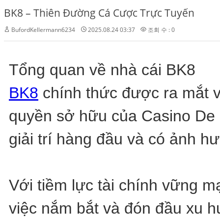
BK8 – Thiên Đường Cá Cược Trực Tuyến
BufordKellermann6234
2025.08.24 03:37
조회 수 : 0
Tổng quan về nhà cái BK8
BK8
chính thức được ra mắt 
quyền sở hữu của Casino De 
giải trí hàng đầu và có ảnh 
Với tiềm lực tài chính vững 
việc nắm bắt và đón đầu xu 